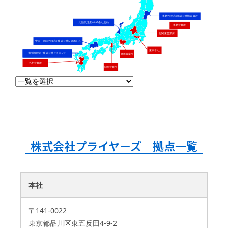
東北代理店 / 株式会社協栄電設
北陸代理店 / 株式会社北紡
東北営業所
北関東営業所
中国・四国代理店 / 株式会社レスポンス
東京本社
北九州代理店 / 株式会社アチェンド
九州代理店 / 株式会社アチェンド
東海営業所
九州営業所
関西営業所
株式会社プライヤーズ 拠点一覧
本社
〒141-0022
東京都品川区東五反田4-9-2